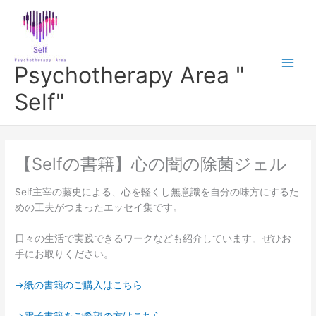
内
Main
容
Men
を
ス
Psychotherapy Area "
キ
ッ
Self"
プ
【Selfの書籍】心の闇の除菌ジェル
Self主宰の藤史による、心を軽くし無意識を自分の味方にするた
めの工夫がつまったエッセイ集です。
日々の生活で実践できるワークなども紹介しています。ぜひお
手にお取りください。
→紙の書籍のご購入はこちら
→電子書籍をご希望の方はこちら