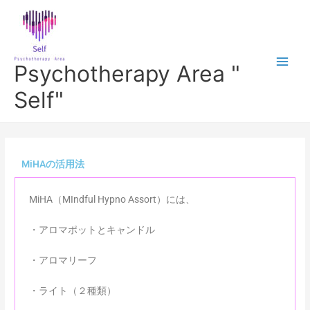
内
Main
容
Men
を
ス
Psychotherapy Area "
キ
ッ
Self"
プ
MiHAの活用法
MiHA（MIndful Hypno Assort）には、
・アロマポットとキャンドル
・アロマリーフ
・ライト（２種類）